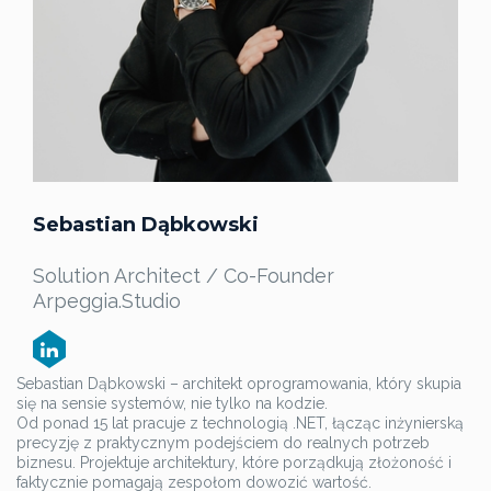
Sebastian Dąbkowski
Solution Architect / Co-Founder
Arpeggia.Studio
Sebastian Dąbkowski – architekt oprogramowania, który skupia
się na sensie systemów, nie tylko na kodzie.
Od ponad 15 lat pracuje z technologią .NET, łącząc inżynierską
precyzję z praktycznym podejściem do realnych potrzeb
biznesu. Projektuje architektury, które porządkują złożoność i
faktycznie pomagają zespołom dowozić wartość.