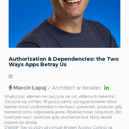
Authorization & Dependencies: the Two
Ways Apps Betray Us
Marcin Łapaj
/ Architect w iteratec
Większość włamań nie zaczyna się od „elitarnych hakerów”.
Zaczyna się od Nas. Wypuszczamy oprogramowanie, które
kłamie: mówi użytkownikom nie masz uprawnień, podczas gdy
backend cicho odpowiada jasne. Pipeline mówi zespołom „ten
build jest nasz”, podczas gdy uruchamia kod, który akurat
pojawił się dzisiaj.
OWASP Top 10:2025 utrzymuje Broken Access Control na