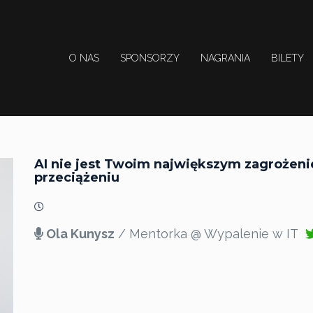
O NAS
SPONSORZY
NAGRANIA
BILETY
AI nie jest Twoim największym zagrożeni
przeciążeniu
Ola Kunysz
/ Mentorka @ Wypalenie w IT