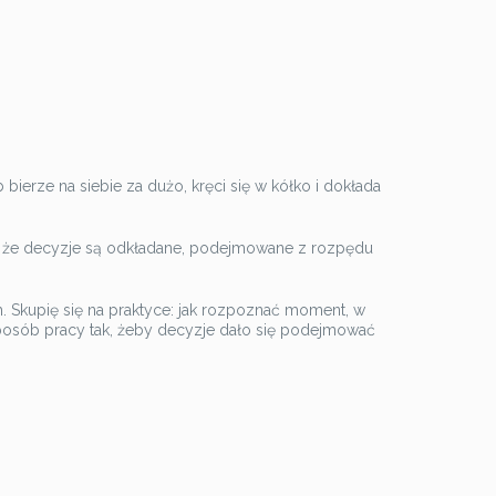
erze na siebie za dużo, kręci się w kółko i dokłada
a, że decyzje są odkładane, podejmowane z rozpędu
 Skupię się na praktyce: jak rozpoznać moment, w
ć sposób pracy tak, żeby decyzje dało się podejmować